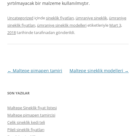
yırtılmayacak bir malzeme kullanılmıştır.
Uncategorized
içinde
sineklik fiyatları
,
ümraniye sineklik
,
ümraniye
sineklik fiyatları
,
ümraniye sineklik modelleri
etiketleriyle
Mart 3,
2018
tarihinde
tarafınadan gönderildi.
Yazı
←
Maltepe pimapen tamiri
Maltepe sineklik modelleri
→
dolaşımı
SON YAZILAR
Maltepe Sineklik fiyat listesi
Maltepe pimapen tamircisi
Çelik sineklik kedi teli
Pileli sineklik fiyatları