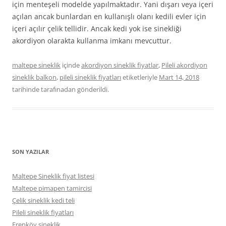
için menteşeli modelde yapılmaktadır. Yani dışarı veya içeri
açılan ancak bunlardan en kullanışlı olanı kedili evler için
içeri açılır çelik tellidir. Ancak kedi yok ise sinekliği
akordiyon olarakta kullanma imkanı mevcuttur.
maltepe sineklik
içinde
akordiyon sineklik fiyatlar
,
Pileli akordiyon
sineklik balkon
,
pileli sineklik fiyatları
etiketleriyle
Mart 14, 2018
tarihinde
tarafınadan gönderildi.
SON YAZILAR
Maltepe Sineklik fiyat listesi
Maltepe pimapen tamircisi
Çelik sineklik kedi teli
Pileli sineklik fiyatları
Erenköy sineklik