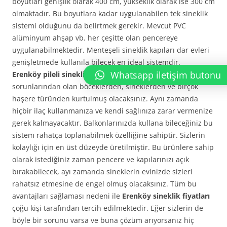
boyutları genişlik olarak 400 cm, yükseklik olarak ise 300 cm
olmaktadır. Bu boyutlara kadar uygulanabilen tek sineklik
sistemi olduğunu da belirtmek gerekir. Mevcut PVC
alüminyum ahşap vb. her çeşitte olan pencereye
uygulanabilmektedir. Menteşeli sineklik kapıları dar evleri
genişletmede kullanıla bilecek en ideal sistemdir.
Whatsapp iletişim butonu
Erenköy pileli sineklik
kullanarak artık yaz aylarının
sorunlarından olan böceklerden, sineklerden ve birçok
haşere türünden kurtulmuş olacaksınız. Aynı zamanda
hiçbir ilaç kullanmanıza ve kendi sağlınıza zarar vermenize
gerek kalmayacaktır. Balkonlarınızda kullana bileceğiniz bu
sistem rahatça toplanabilmek özelliğine sahiptir. Sizlerin
kolaylığı için en üst düzeyde üretilmiştir. Bu ürünlere sahip
olarak istediğiniz zaman pencere ve kapılarınızı açık
bırakabilecek, ayı zamanda sineklerin evinizde sizleri
rahatsız etmesine de engel olmuş olacaksınız. Tüm bu
avantajları sağlaması nedeni ile
Erenköy sineklik fiyatları
çoğu kişi tarafından tercih edilmektedir. Eğer sizlerin de
böyle bir sorunu varsa ve buna çözüm arıyorsanız hiç