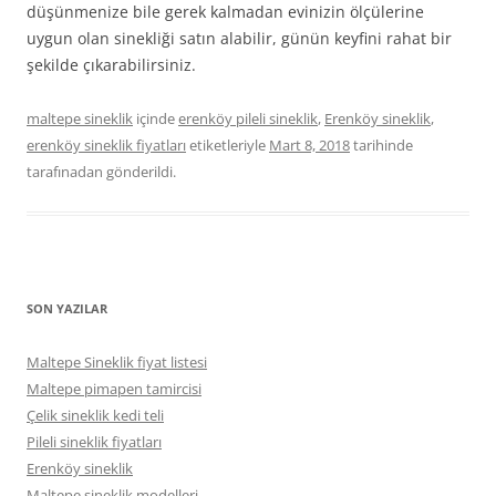
düşünmenize bile gerek kalmadan evinizin ölçülerine
uygun olan sinekliği satın alabilir, günün keyfini rahat bir
şekilde çıkarabilirsiniz.
maltepe sineklik
içinde
erenköy pileli sineklik
,
Erenköy sineklik
,
erenköy sineklik fiyatları
etiketleriyle
Mart 8, 2018
tarihinde
tarafınadan gönderildi.
SON YAZILAR
Maltepe Sineklik fiyat listesi
Maltepe pimapen tamircisi
Çelik sineklik kedi teli
Pileli sineklik fiyatları
Erenköy sineklik
Maltepe sineklik modelleri