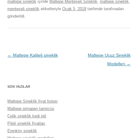
maltepe sineklik
içinde
Maltepe Menteşeli Sineklik
,
maltepe sineklik
,
menteşeli sineklik
etiketleriyle
Ocak 5, 2018
tarihinde
tarafınadan
gönderildi.
Yazı
←
Maltepe Kaliteli sineklik
Maltepe Ucuz Sineklik
dolaşımı
Modelleri
→
SON YAZILAR
Maltepe Sineklik fiyat listesi
Maltepe pimapen tamircisi
Çelik sineklik kedi teli
Pileli sineklik fiyatları
Erenköy sineklik