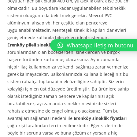
boyutları genişlik olarak 400 cm, yükseklik olarak ise 300 cm
olmaktadır. Bu boyutlara kadar uygulanabilen tek sineklik
sistemi olduğunu da belirtmek gerekir. Mevcut PVC
alüminyum ahşap vb. her çeşitte olan pencereye
uygulanabilmektedir. Menteşeli sineklik kapıları dar evleri
genişletmede kullanıla bilecek en ideal sistemdir.
Whatsapp iletişim butonu
Erenköy pileli sineklik
kullanarak artık yaz aylarının
sorunlarından olan böceklerden, sineklerden ve birçok
haşere türünden kurtulmuş olacaksınız. Aynı zamanda
hiçbir ilaç kullanmanıza ve kendi sağlınıza zarar vermenize
gerek kalmayacaktır. Balkonlarınızda kullana bileceğiniz bu
sistem rahatça toplanabilmek özelliğine sahiptir. Sizlerin
kolaylığı için en üst düzeyde üretilmiştir. Bu ürünlere sahip
olarak istediğiniz zaman pencere ve kapılarınızı açık
bırakabilecek, ayı zamanda sineklerin evinizde sizleri
rahatsız etmesine de engel olmuş olacaksınız. Tüm bu
avantajları sağlaması nedeni ile
Erenköy sineklik fiyatları
çoğu kişi tarafından tercih edilmektedir. Eğer sizlerin de
böyle bir sorunu varsa ve buna çözüm arıyorsanız hiç