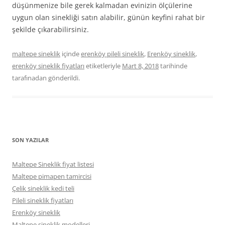
düşünmenize bile gerek kalmadan evinizin ölçülerine
uygun olan sinekliği satın alabilir, günün keyfini rahat bir
şekilde çıkarabilirsiniz.
maltepe sineklik
içinde
erenköy pileli sineklik
,
Erenköy sineklik
,
erenköy sineklik fiyatları
etiketleriyle
Mart 8, 2018
tarihinde
tarafınadan gönderildi.
SON YAZILAR
Maltepe Sineklik fiyat listesi
Maltepe pimapen tamircisi
Çelik sineklik kedi teli
Pileli sineklik fiyatları
Erenköy sineklik
Maltepe sineklik modelleri