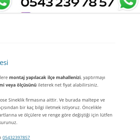
esi
zlere
montaj yapılacak ilçe mahallenizi
, yaptırmayı
smi veya ölçüsünü
ileterek net fiyat alabilirsiniz.
se Sineklik firmasına aittir. Ve burada maltepe ve
açısından bir kaç bilgi iletmek istiyoruz. Öncelikle
rtlarına ve ölçülere ve renge göre değiştiği için lütfen
 kurunuz.
ın
05432397857