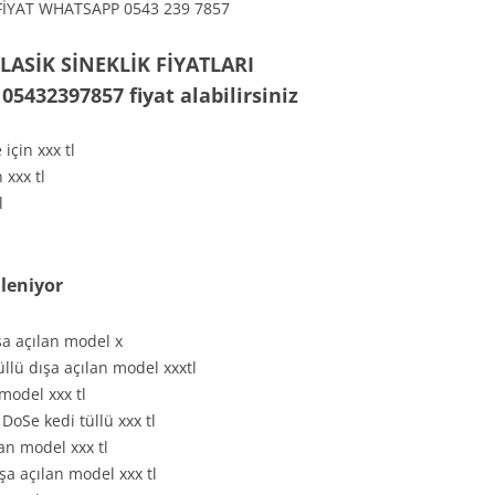
FİYAT WHATSAPP 0543 239 7857
LASİK SİNEKLİK FİYATLARI
32397857 fiyat alabilirsiniz
için xxx tl
 xxx tl
l
lleniyor
ışa açılan model x
üllü dışa açılan model xxxtl
model xxx tl
DoSe kedi tüllü xxx tl
ılan model xxx tl
dışa açılan model xxx tl