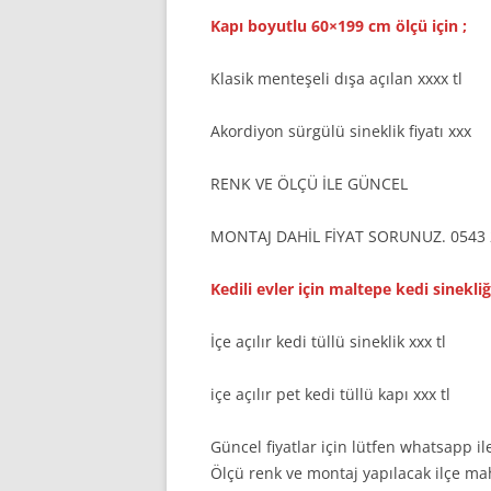
Kapı boyutlu 60×199 cm ölçü için ;
Klasik menteşeli dışa açılan xxxx tl
Akordiyon sürgülü sineklik fiyatı xxx
RENK VE ÖLÇÜ İLE GÜNCEL
MONTAJ DAHİL FİYAT SORUNUZ. 0543 
Kedili evler için maltepe kedi sinekliği
İçe açılır kedi tüllü sineklik xxx tl
içe açılır pet kedi tüllü kapı xxx tl
Güncel fiyatlar için lütfen whatsapp ile
Ölçü renk ve montaj yapılacak ilçe mahal