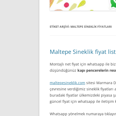
ETIKET ARŞIVI:
MALTEPE SINEKLIK FIYATLARI
Maltepe Sineklik fiyat list
Montajlı net fiyat için whatsapp ile bi
düşündüğünüz
kapı pencerelerin re
maltepesineklik.com
sitesi Marmara Do
çevresine verdiğimiz sineklik fiyatları 
buradaki fiyatlar ülkemizdeki piyasa şa
güncel fiyat için whatsapp ile iletişim
Whatsapp yönelmek numaraya tıklay