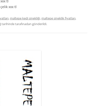
xxx tl
elik xxx tl
yatları
,
maltepe kedi sinekliği
,
maltepe sineklik fiyatları
,
3
tarihinde
tarafınadan gönderildi.