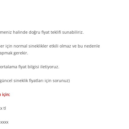
eniz halinde doğru fiyat teklifi sunabiliriz.
ler için normal sineklikler etkili olmaz ve bu nedenle
yapmak gerekir.
rtalama fiyat bilgisi iletiyoruz.
( güncel sineklik fiyatları için sorunuz)
 için;
x tl
 xxxx