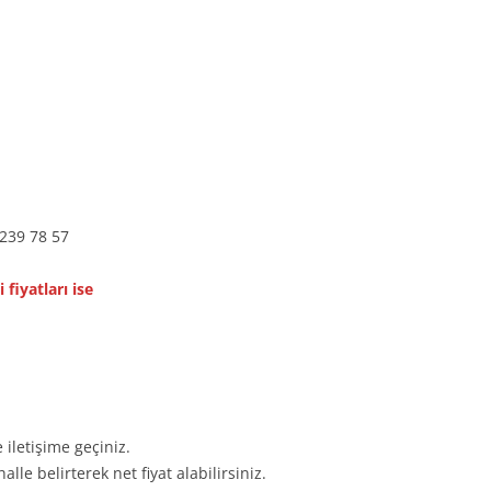
239 78 57
 fiyatları ise
 iletişime geçiniz.
le belirterek net fiyat alabilirsiniz.