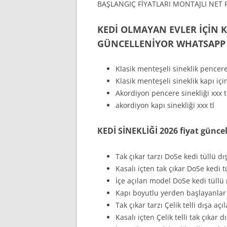
BAŞLANGIÇ FİYATLARI MONTAJLI NET 
KEDİ OLMAYAN EVLER İÇİN K
GÜNCELLENİYOR WHATSAPP 054
Klasik menteşeli sineklik pencere 
Klasik menteşeli sineklik kapı için
Akordiyon pencere sinekliği xxx t
akordiyon kapı sinekliği xxx tl
KEDİ SİNEKLİĞİ 2026 fiyat günce
Tak çıkar tarzı DoSe kedi tüllü d
Kasalı içten tak çıkar DoSe kedi t
İçe açılan model DoSe kedi tüllü 
Kapı boyutlu yerden başlayanlar 
Tak çıkar tarzı Çelik telli dışa aç
Kasalı içten Çelik telli tak çıkar 