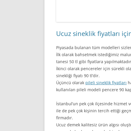
Ucuz sineklik fiyatları iç
Piyasada bulanan tüm modelleri sizlere
İlk olarak bahsetmek istediğimiz malu
tanesi 50 tl gibi fiyatlara yapılmaktadır
İkinci olarak pencereler için sürekli o
sinekliği fiyatı 90 tl’dir.
Üçüncü olarak
pileli sineklik fiyatları
ha
kullanılan pileli modeli pencere 90 kap
İstanbul’un pek çok ilçesinde hizmet v
ile de pek çok kişinin tercih ettiği ge
firmadır.
Ucuz demek kalitesiz ürün algısı oluşt