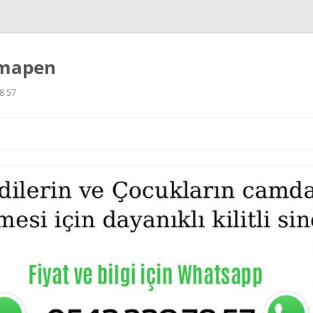
imapen
8 57
İçeriğe
atla