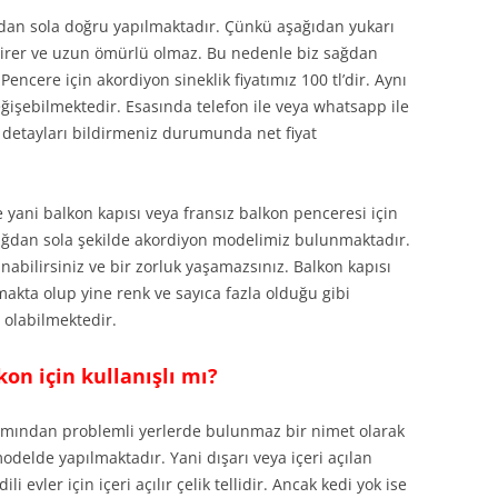
dan sola doğru yapılmaktadır. Çünkü aşağıdan yukarı
 girer ve uzun ömürlü olmaz. Bu nedenle biz sağdan
encere için akordiyon sineklik fiyatımız 100 tl’dir. Aynı
işebilmektedir. Esasında telefon ile veya whatsapp ile
i detayları bildirmeniz durumunda net fiyat
se yani balkon kapısı veya fransız balkon penceresi için
sağdan sola şekilde akordiyon modelimiz bulunmaktadır.
anabilirsiniz ve bir zorluk yaşamazsınız. Balkon kapısı
lamakta olup yine renk ve sayıca fazla olduğu gibi
 olabilmektedir.
kon için kullanışlı mı?
akımından problemli yerlerde bulunmaz bir nimet olarak
modelde yapılmaktadır. Yani dışarı veya içeri açılan
i evler için içeri açılır çelik tellidir. Ancak kedi yok ise