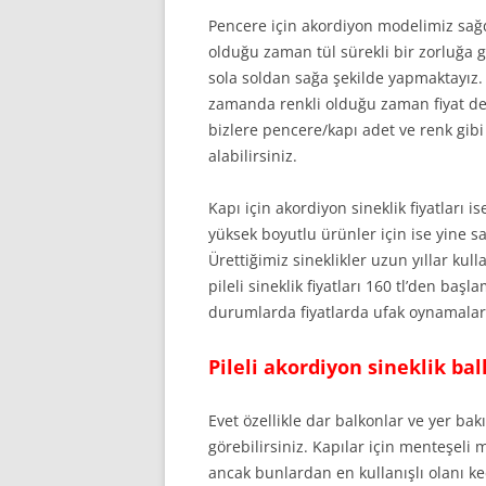
Pencere için akordiyon modelimiz sağ
olduğu zaman tül sürekli bir zorluğa
sola soldan sağa şekilde yapmaktayız. P
zamanda renkli olduğu zaman fiyat değ
bizlere pencere/kapı adet ve renk gib
alabilirsiniz.
Kapı için akordiyon sineklik fiyatları i
yüksek boyutlu ürünler için ise yine 
Ürettiğimiz sineklikler uzun yıllar kull
pileli sineklik fiyatları 160 tl’den baş
durumlarda fiyatlarda ufak oynamalar
Pileli akordiyon sineklik bal
Evet özellikle dar balkonlar ve yer b
görebilirsiniz. Kapılar için menteşeli 
ancak bunlardan en kullanışlı olanı kedil