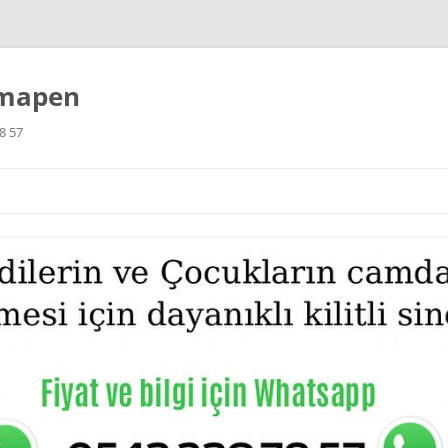
imapen
8 57
İçeriğe
atla