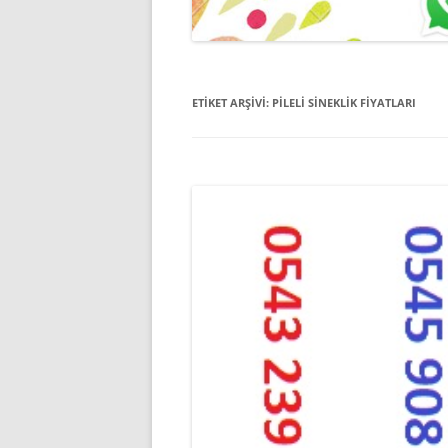
ETIKET ARŞIVI:
PILELI SINEKLIK FIYATLARI