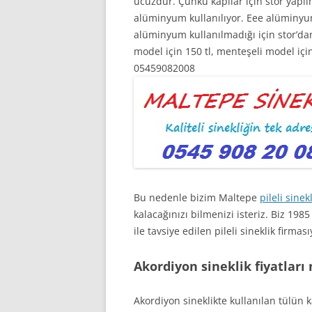
ucuzdur. Çünkü kapılar için stor yapılm
alüminyum kullanılıyor. Eee alüminyum
alüminyum kullanılmadığı için stor’dan 
model için 150 tl, menteşeli model için i
05459082008
Bu nedenle bizim Maltepe
pileli sinekl
kalacağınızı bilmenizi isteriz. Biz 1985
ile tavsiye edilen pileli sineklik firması
Akordiyon sineklik fiyatları
Akordiyon sineklikte kullanılan tülün k