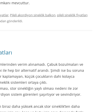
 imkanı mevcuttur.
yatlar
,
Pileli akordiyon sineklik balkon
,
pileli sineklik fiyatları
adan gönderildi.
atları
stemlerinden verim alınamadı. Çabuk bozulmaları ve
ile hep bir alternatif arandı. Şimdi ise bu soruna
er kaplamayan, küçük çocukların dahi kolayca
neklik sistemleri ortaya çıktı.
ması, stor sinekliğin yaylı olması nedeni ile zor
diyon sistem görenleri şaşırtıyor ve sevindiriyor.
den biraz daha yüksek ancak stor sineklik’ten daha