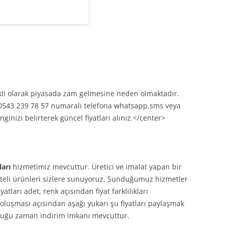
ekli olarak piyasada zam gelmesine neden olmaktadır.
n 0543 239 78 57 numaralı telefona whatsapp,sms veya
ginizi belirterek güncel fiyatları alınız.</center>
ları
hizmetimiz mevcuttur. Üretici ve imalat yapan bir
iteli ürünleri sizlere sunuyoruz. Sunduğumuz hizmetler
tları adet, renk açısından fiyat farklılıkları
t oluşması açısından aşağı yukarı şu fiyatları paylaşmak
olduğu zaman indirim imkanı mevcuttur.