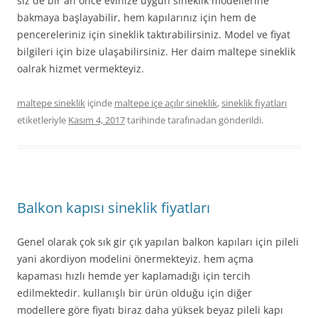
siz de bir an önce evinize uygun sineklik modellerine
bakmaya başlayabilir, hem kapılarınız için hem de
pencereleriniz için sineklik taktırabilirsiniz. Model ve fiyat
bilgileri için bize ulaşabilirsiniz. Her daim maltepe sineklik
oalrak hizmet vermekteyiz.
maltepe sineklik
içinde
maltepe içe açılır sineklik
,
sineklik fiyatları
etiketleriyle
Kasım 4, 2017
tarihinde
tarafınadan gönderildi.
Balkon kapısı sineklik fiyatları
Genel olarak çok sık gir çık yapılan balkon kapıları için pileli
yani akordiyon modelini önermekteyiz. hem açma
kapaması hızlı hemde yer kaplamadığı için tercih
edilmektedir. kullanışlı bir ürün olduğu için diğer
modellere göre fiyatı biraz daha yüksek beyaz pileli kapı