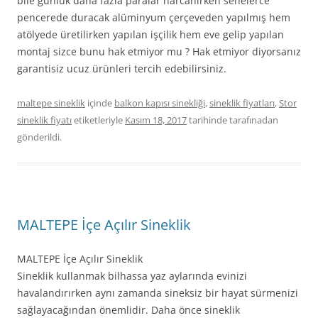
bile günlük daha fazla paralar harcanırken senelerce
pencerede duracak alüminyum çerçeveden yapılmış hem
atölyede üretilirken yapılan işçilik hem eve gelip yapılan
montaj sizce bunu hak etmiyor mu ? Hak etmiyor diyorsanız
garantisiz ucuz ürünleri tercih edebilirsiniz.
maltepe sineklik
içinde
balkon kapısı sinekliği
,
sineklik fiyatları
,
Stor
sineklik fiyatı
etiketleriyle
Kasım 18, 2017
tarihinde
tarafınadan
gönderildi.
MALTEPE İçe Açılır Sineklik
MALTEPE İçe Açılır Sineklik
Sineklik kullanmak bilhassa yaz aylarında evinizi
havalandırırken aynı zamanda sineksiz bir hayat sürmenizi
sağlayacağından önemlidir. Daha önce sineklik