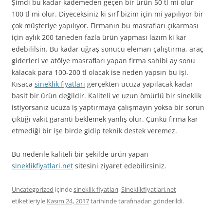
Şimdi bu kadar kademeden geçen bir ürün 50 tl mi olur
100 tl mi olur. Diyeceksiniz ki sırf bizim için mi yapılıyor bir
çok müşteriye yapılıyor. Firmanın bu masrafları çıkarması
için aylık 200 taneden fazla ürün yapması lazım ki kar
edebililsin. Bu kadar uğraş sonucu eleman çalıştırma, araç
giderleri ve atölye masrafları yapan firma sahibi ay sonu
kalacak para 100-200 tl olacak ise neden yapsın bu işi.
Kısaca
sineklik fiyatları
gerçekten ucuza yapılacak kadar
basit bir ürün değildir. Kaliteli ve uzun ömürlü bir sineklik
istiyorsanız ucuza iş yaptırmaya çalışmayın yoksa bir sorun
çıktığı vakit garanti beklemek yanlış olur. Çünkü firma kar
etmediği bir işe birde gidip teknik destek veremez.
Bu nedenle kaliteli bir şekilde ürün yapan
sineklikfiyatlari.net
sitesini ziyaret edebilirsiniz.
Uncategorized
içinde
sineklik fiyatları
,
Sineklikfiyatlari.net
etiketleriyle
Kasım 24, 2017
tarihinde
tarafınadan gönderildi.