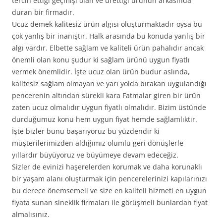
tercih ettiği geçmişi olan ve ürettiği ürünün arkasında
duran bir firmadır.
Ucuz demek kalitesiz ürün algısı oluşturmaktadır oysa bu
çok yanlış bir inanıştır. Halk arasında bu konuda yanlış bir
algı vardır. Elbette sağlam ve kaliteli ürün pahalıdır ancak
önemli olan konu şudur ki sağlam ürünü uygun fiyatlı
vermek önemlidir. İşte ucuz olan ürün budur aslında,
kalitesiz sağlam olmayan ve yarı yolda bırakan uygulandığı
pencerenin altından sürekli kara Fatmalar giren bir ürün
zaten ucuz olmalıdır uygun fiyatlı olmalıdır. Bizim üstünde
durduğumuz konu hem uygun fiyat hemde sağlamlıktır.
İşte bizler bunu başarıyoruz bu yüzdendir ki
müşterilerimizden aldığımız olumlu geri dönüşlerle
yıllardır büyüyoruz ve büyümeye devam edeceğiz.
Sizler de evinizi haşerelerden korumak ve daha korunaklı
bir yaşam alanı oluşturmak için pencerelerinizi kapılarınızı
bu derece önemsemeli ve size en kaliteli hizmeti en uygun
fiyata sunan sineklik firmaları ile görüşmeli bunlardan fiyat
almalısınız.