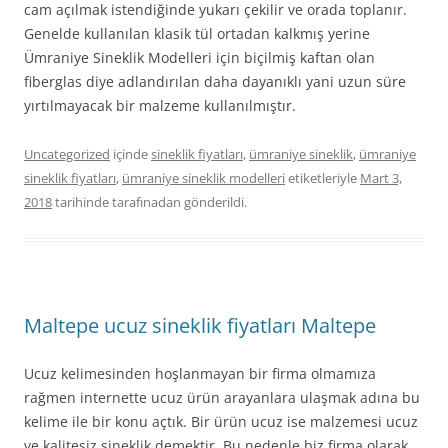
cam açılmak istendiğinde yukarı çekilir ve orada toplanır.
Genelde kullanılan klasik tül ortadan kalkmış yerine
Ümraniye Sineklik Modelleri için biçilmiş kaftan olan
fiberglas diye adlandırılan daha dayanıklı yani uzun süre
yırtılmayacak bir malzeme kullanılmıştır.
Uncategorized
içinde
sineklik fiyatları
,
ümraniye sineklik
,
ümraniye
sineklik fiyatları
,
ümraniye sineklik modelleri
etiketleriyle
Mart 3,
2018
tarihinde
tarafınadan gönderildi.
Maltepe ucuz sineklik fiyatları Maltepe
Ucuz kelimesinden hoşlanmayan bir firma olmamıza
rağmen internette ucuz ürün arayanlara ulaşmak adına bu
kelime ile bir konu açtık. Bir ürün ucuz ise malzemesi ucuz
ve kalitesiz sineklik demektir. Bu nedenle biz firma olarak