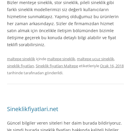
Bizler menteşe sineklik, stor sineklik, pileli sineklik gibi
farklı sineklik modellerimizi siz değerli kullanıcıların
hizmetine sunmaktayız. Yapmış olduğumuz bu ürünlerin
her zaman arkasındayız. Sizler de firmamızdan hizmet
satın almak için öncelikle iletişim bölümünden bizimle
iletişime geçerek bu konuda detaylı bilgi alabilir ve fiyat
teklifi sorabilirsiniz.
maltepe sineklik
içinde
maltepe sineklik
,
maltepe ucuz sineklik
,
sineklik fiyatları
,
Sineklik fiyatları Maltepe
etiketleriyle
Ocak 16, 2018
tarihinde
tarafınadan gönderildi.
Sineklikfiyatlari.net
Güncel bilgiler veren siteleri her daim burada bildiriyoruz.
Ve şimdi burada sineklik fiyatları hakkında kaliteli bilgiler