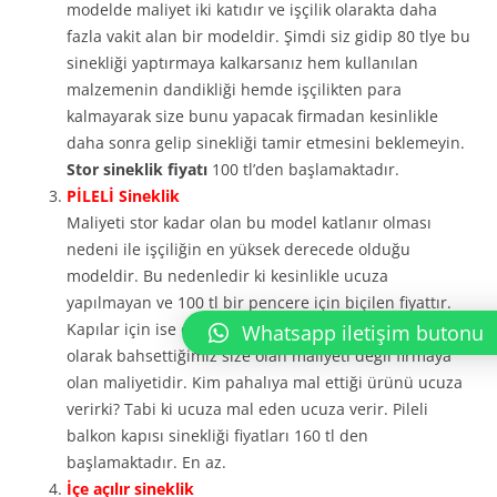
modelde maliyet iki katıdır ve işçilik olarakta daha
fazla vakit alan bir modeldir. Şimdi siz gidip 80 tlye bu
sinekliği yaptırmaya kalkarsanız hem kullanılan
malzemenin dandikliği hemde işçilikten para
kalmayarak size bunu yapacak firmadan kesinlikle
daha sonra gelip sinekliği tamir etmesini beklemeyin.
Stor sineklik fiyatı
100 tl’den başlamaktadır.
PİLELİ Sineklik
Maliyeti stor kadar olan bu model katlanır olması
nedeni ile işçiliğin en yüksek derecede olduğu
modeldir. Bu nedenledir ki kesinlikle ucuza
yapılmayan ve 100 tl bir pencere için biçilen fiyattır.
Kapılar için ise daha çok maliyetlidir. Burada maliyet
Whatsapp iletişim butonu
olarak bahsettiğimiz size olan maliyeti değil firmaya
olan maliyetidir. Kim pahalıya mal ettiği ürünü ucuza
verirki? Tabi ki ucuza mal eden ucuza verir. Pileli
balkon kapısı sinekliği fiyatları 160 tl den
başlamaktadır. En az.
İçe açılır sineklik