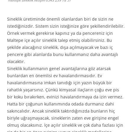
maltepe sineklik iletişim 0543 239 78 57
Sineklik üretiminde önemli olanlardan biri de sizin ne
istediğinizdir. Sistem sizin isteğinize göre şekillendirilebilir.
Örnek vermek gerekirse kapınız ya da pencereniz için
Maltepe içe açılır sineklik talep etmiş olabilirsiniz. Bu
şekilde alacağınız sineklik, dışa açılmayacak ve bazı iç
pencere gibi alanlarda bunu kullanmanız daha avantajlı
olacaktır.
Sineklik kullanmanın genel avantajlarına göz atarsak
bunlardan en önemlisi ev havalandırmasıdır. Ev
havalandırmasına imkan tanıdığı için yazın büyük bir
rahatlık yaşarsınız. Çünkü kimyasal ilaçların çoğu eve pis
bir koku bırakırken, evinizi havalandırmaya da izin vermez.
Hatta bir çoğunun kullanımında odada durmanız dahi
sakıncalıdır. Ancak sineklik taktırdığınızda bunların hiç
biriyle uğraşmayacak, sineklerin zaten eve girişine engel
olmuş olacaksınız. İçe açılır sineklik ve çok daha fazlası için