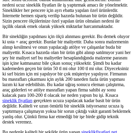
nedeni ucuz sineklik fiyatları ile iş yaptırmak amacı ile yönelmektir.
Sineklikler her pencere için ayrı ebatta yapılan özel ürünlerdir.
İnternette hemen sipariş verilip hazırda bulunan bir ürün değildir.
Sizin pencere ölçülerinize özel yapılan ürün olmaları nedeni ile
işçilik olarak emek olarak yüksek miktarlar harcanmaktadır.
Bir sinekliğin yapılması için ölçü alınması gerekir. Bu demek oluyor
ki usta + araç gerekir. Bunlar bir maliyettir. Daha sonra malzemenin
alınıp kesilmesi ve onun yapılacağı atölye ve çalışanlar buda bir
maliyettir. Kısaca hazırda olan bir ürün gibi alınıp satılmıyor yani her
şey bir maliyet sırf bu maliyetler hesaplandığında malzeme parasını
işin içine katmasanız bile çıkan sonuç yüksektir. Şimdi bu kadar
kademeden geçen bir ürün 50 tl mi olur 100 tl mi olur. Diyeceksiniz
ki sırf bizim için mi yapılıyor bir çok müşteriye yapılıyor. Firmanın
bu masrafları çıkarması için aylık 200 taneden fazla ürün yapması
lazım ki kar edebililsin. Bu kadar uğraş sonucu eleman çalıştırma,
araç giderleri ve atölye masrafları yapan firma sahibi ay sonu
kalacak para 100-200 tl olacak ise neden yapsın bu işi. Kısaca
sineklik fiyatları
gerçekten ucuza yapılacak kadar basit bir ürün
değildir. Kaliteli ve uzun ömürlü bir sineklik istiyorsanız ucuza iş
yaptırmaya çalışmayın yoksa bir sorun çıktığı vakit garanti beklemek
yanlış olur. Çünkü firma kar etmediği bir işe birde gidip teknik
destek veremez.
Bu nedenle kaliteli bir şekilde ürün yapan
sineklikfiyatlari.net