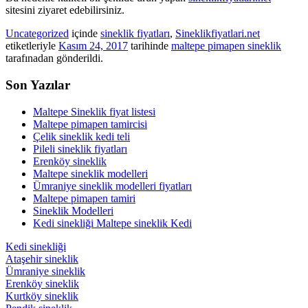
sitesini ziyaret edebilirsiniz.
Uncategorized
içinde
sineklik fiyatları
,
Sineklikfiyatlari.net
etiketleriyle
Kasım 24, 2017
tarihinde
maltepe pimapen sineklik
tarafınadan gönderildi.
Son Yazılar
Maltepe Sineklik fiyat listesi
Maltepe pimapen tamircisi
Çelik sineklik kedi teli
Pileli sineklik fiyatları
Erenköy sineklik
Maltepe sineklik modelleri
Ümraniye sineklik modelleri fiyatları
Maltepe pimapen tamiri
Sineklik Modelleri
Kedi sinekliği Maltepe sineklik Kedi
Kedi sinekliği
Ataşehir sineklik
Ümraniye sineklik
Erenköy sineklik
Kurtköy sineklik